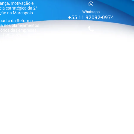
rança, motivação e
ncia estratégica da 2ª
Whatsapp
ção na Marcopolo
+55 11 92092-0974
pacto da Reforma
ria nos planejamentos
órios das empresas
familiares
Telefone
+55 11 94593-5345
imônio ao propósito:
ncipais aprendizados
FBN Family Office
national Forum 2026
E-mail
os negócios como
equipe@fbn-br.org.br
eração de valor