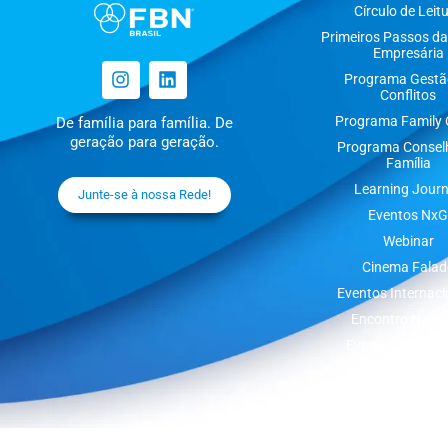
Círculo de Leit
Primeiros Passos da
Empresária
Programa Gestã
Conflitos
Programa Family O
De família para família. De
geração para geração.
Programa Consel
Família
Learning Jour
Junte-se à nossa Rede!
Eventos NxG
Webinar
Cinema Falad
Eventos Internaci
Encontro Nacio
Eventos Presenc