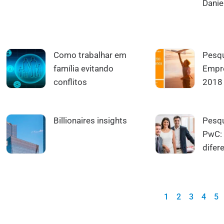
Danie
Como trabalhar em
Pesqu
família evitando
Empre
conflitos
2018
Billionaires insights
Pesqu
PwC:
difer
1
2
3
4
5