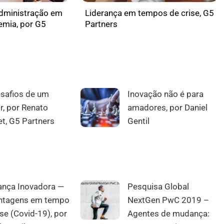
dministração em
Liderança em tempos de crise, G5
mia, por G5
Partners
safios de um
Inovação não é para
r, por Renato
amadores, por Daniel
et, G5 Partners
Gentil
ança Inovadora —
Pesquisa Global
antagens em tempo
NextGen PwC 2019 –
ise (Covid-19), por
Agentes de mudança: