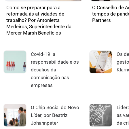
Como se preparar para a
O Conselho de A
retomada às atividades de
tempos de pande
trabalho? Por Antonietta
Partners
Medeiros, Superintendente da
Mercer Marsh Benefícios
Covid-19: a
Os de
responsabilidade e os
gesto
desafios da
Klarn
comunicação nas
empresas
O Chip Social do Novo
Lider
Líder, por Beatriz
as v
Johannpeter
de cr