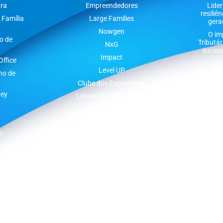
ura
Empreendedores
Lide
resiliê
 Família
Large Families
gera
Nowgen
O im
o de
Tributá
NxG
sucess
Impact
ffice
Level UP
Do patr
ho de
os pri
Clube dos Experientes
do 
ney
Inter
Líderes de Governança
Familiar
Nov
g
Family Office
o
onais
nal
iais