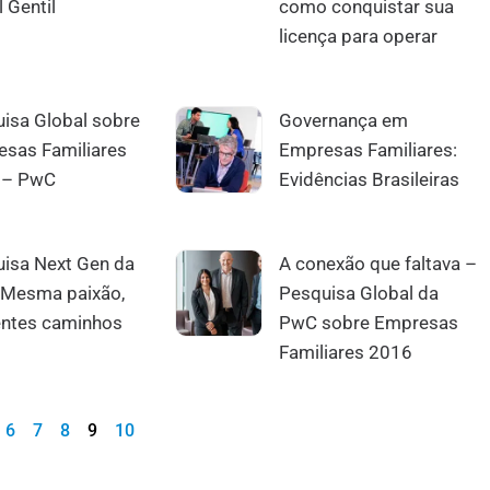
l Gentil
como conquistar sua
licença para operar
isa Global sobre
Governança em
sas Familiares
Empresas Familiares:
 – PwC
Evidências Brasileiras
isa Next Gen da
A conexão que faltava –
 Mesma paixão,
Pesquisa Global da
entes caminhos
PwC sobre Empresas
Familiares 2016
6
7
8
9
10