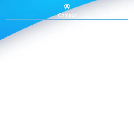
Contato
Whatsapp
+55 11 92092-0974
Telefone
+55 11 94593-5345
E-mail
equipe@fbn-br.org.br